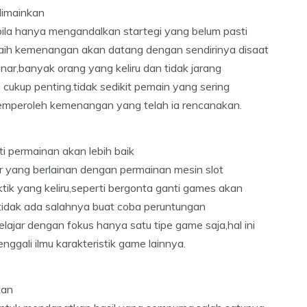
dimainkan
t bila hanya mengandalkan startegi yang belum pasti
raih kemenangan akan datang dengan sendirinya disaat
ar,banyak orang yang keliru dan tidak jarang
 cukup penting.tidak sedikit pemain yang sering
peroleh kemenangan yang telah ia rencanakan.
 permainan akan lebih baik
r yang berlainan dengan permainan mesin slot
tik yang keliru,seperti bergonta ganti games akan
 tidak ada salahnya buat coba peruntungan
lajar dengan fokus hanya satu tipe game saja,hal ini
ggali ilmu karakteristik game lainnya.
kan