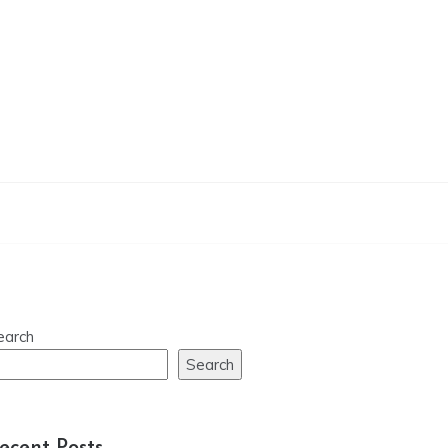
earch
Search