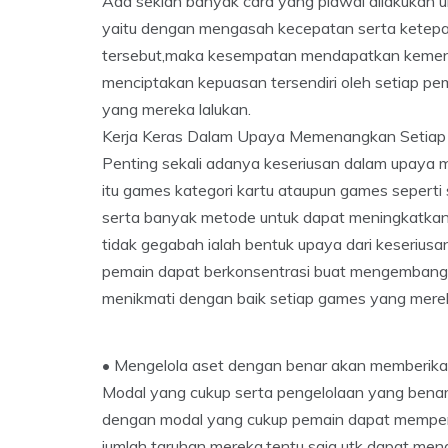
Ada sekian banyak cara yang piawai dilakukan 
yaitu dengan mengasah kecepatan serta ketepat
tersebut,maka kesempatan mendapatkan kemenan
menciptakan kepuasan tersendiri oleh setiap pem
yang mereka lalukan.
Kerja Keras Dalam Upaya Memenangkan Setiap
Penting sekali adanya keseriusan dalam upay
itu games kategori kartu ataupun games seperti
serta banyak metode untuk dapat meningkatkan p
tidak gegabah ialah bentuk upaya dari keseriusa
pemain dapat berkonsentrasi buat mengembangk
menikmati dengan baik setiap games yang mereka
• Mengelola aset dengan benar akan memberikan
Modal yang cukup serta pengelolaan yang bena
dengan modal yang cukup pemain dapat mempe
jumlah taruhan mereka.tentu saja utk dapat men