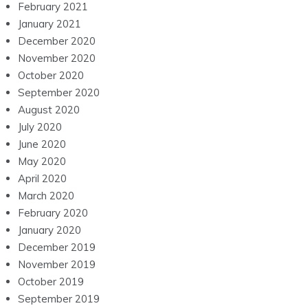
February 2021
January 2021
December 2020
November 2020
October 2020
September 2020
August 2020
July 2020
June 2020
May 2020
April 2020
March 2020
February 2020
January 2020
December 2019
November 2019
October 2019
September 2019