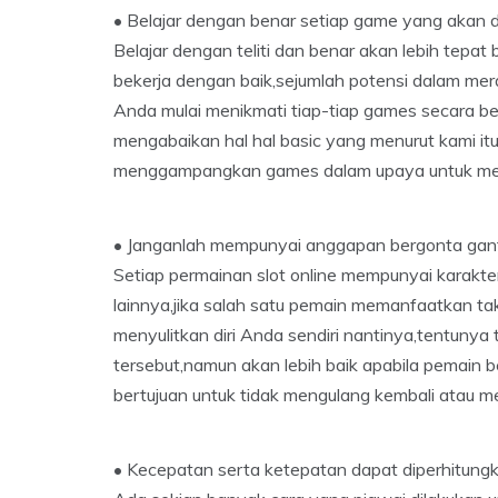
• Belajar dengan benar setiap game yang akan 
Belajar dengan teliti dan benar akan lebih tepa
bekerja dengan baik,sejumlah potensi dalam me
Anda mulai menikmati tiap-tiap games secara ben
mengabaikan hal hal basic yang menurut kami itu
menggampangkan games dalam upaya untuk mem
• Janganlah mempunyai anggapan bergonta ganti
Setiap permainan slot online mempunyai karakte
lainnya,jika salah satu pemain memanfaatkan tak
menyulitkan diri Anda sendiri nantinya,tentunya
tersebut,namun akan lebih baik apabila pemain be
bertujuan untuk tidak mengulang kembali atau men
• Kecepatan serta ketepatan dapat diperhitung