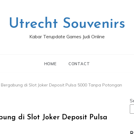
Utrecht Souvenirs
Kabar Terupdate Games Judi Online
HOME
CONTACT
 Bergabung di Slot Joker Deposit Pulsa 5000 Tanpa Potongan
S
ung di Slot Joker Deposit Pulsa