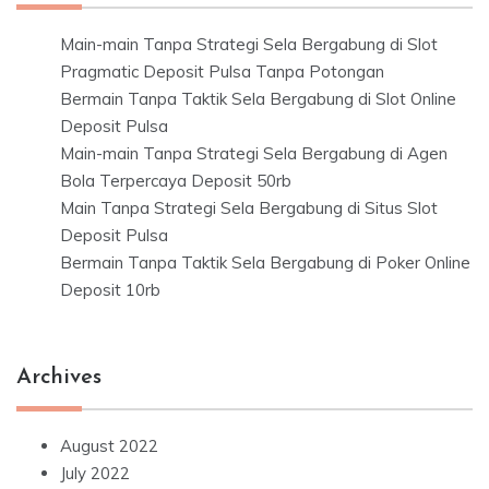
Main-main Tanpa Strategi Sela Bergabung di Slot
Pragmatic Deposit Pulsa Tanpa Potongan
Bermain Tanpa Taktik Sela Bergabung di Slot Online
Deposit Pulsa
Main-main Tanpa Strategi Sela Bergabung di Agen
Bola Terpercaya Deposit 50rb
Main Tanpa Strategi Sela Bergabung di Situs Slot
Deposit Pulsa
Bermain Tanpa Taktik Sela Bergabung di Poker Online
Deposit 10rb
Archives
August 2022
July 2022