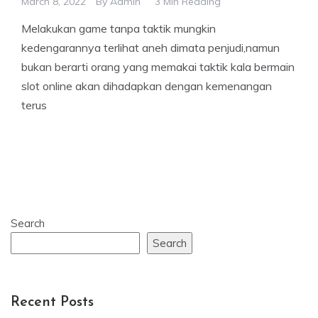
March 8, 2022
By
Admin
3 Min Reading
Melakukan game tanpa taktik mungkin
kedengarannya terlihat aneh dimata penjudi,namun
bukan berarti orang yang memakai taktik kala bermain
slot online akan dihadapkan dengan kemenangan
terus
Search
Search
Recent Posts