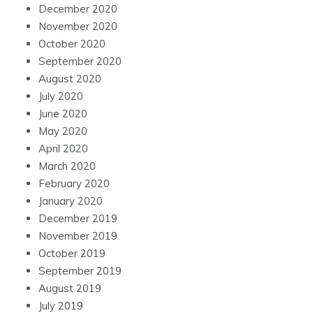
December 2020
November 2020
October 2020
September 2020
August 2020
July 2020
June 2020
May 2020
April 2020
March 2020
February 2020
January 2020
December 2019
November 2019
October 2019
September 2019
August 2019
July 2019