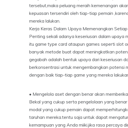
tersebut,maka peluang meraih kemenangan akan 
kepuasan tersendiri oleh tiap-tiap pemain ,kare
mereka lalukan.
Kerja Keras Dalam Upaya Memenangkan Setiap
Penting sekali adanya keseriusan dalam upaya
itu game type card ataupun games seperti slot 
banyak metode buat dapat meningkatkan potensi 
gegabah adalah bentuk upaya dari keseriusan dal
berkonsentrasi untuk mengembangkan potensi m
dengan baik tiap-tiap game yang mereka lakukan
• Mengelola aset dengan benar akan memberikan
Bekal yang cukup serta pengelolaan yang bena
modal yang cukup pemain dapat memperhitung
taruhan mereka.tentu saja untuk dapat mengatur
kemampuan yang Anda miiki.jika rasa percaya di