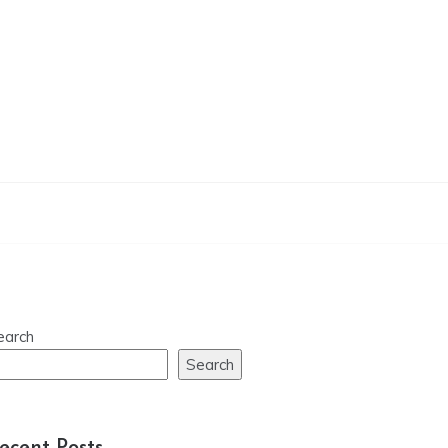
earch
Search