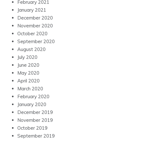
February 2021
January 2021
December 2020
November 2020
October 2020
September 2020
August 2020
July 2020
June 2020
May 2020
April 2020
March 2020
February 2020
January 2020
December 2019
November 2019
October 2019
September 2019