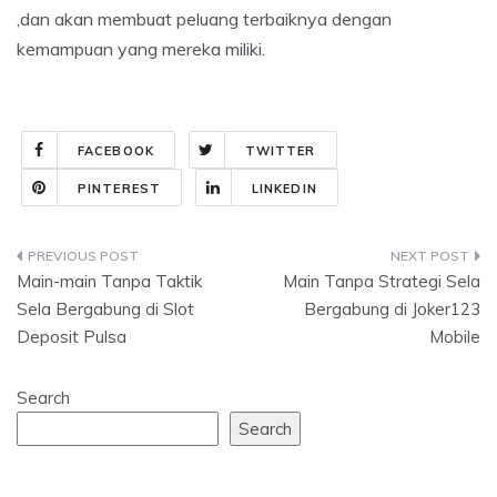
,dan akan membuat peluang terbaiknya dengan
kemampuan yang mereka miliki.
FACEBOOK
TWITTER
PINTEREST
LINKEDIN
Post
Main-main Tanpa Taktik
Main Tanpa Strategi Sela
navigation
Sela Bergabung di Slot
Bergabung di Joker123
Deposit Pulsa
Mobile
Search
Search