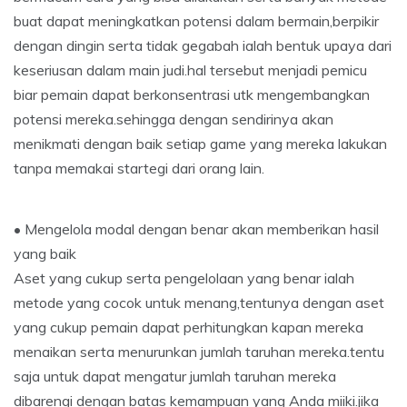
buat dapat meningkatkan potensi dalam bermain,berpikir
dengan dingin serta tidak gegabah ialah bentuk upaya dari
keseriusan dalam main judi.hal tersebut menjadi pemicu
biar pemain dapat berkonsentrasi utk mengembangkan
potensi mereka.sehingga dengan sendirinya akan
menikmati dengan baik setiap game yang mereka lakukan
tanpa memakai startegi dari orang lain.
• Mengelola modal dengan benar akan memberikan hasil
yang baik
Aset yang cukup serta pengelolaan yang benar ialah
metode yang cocok untuk menang,tentunya dengan aset
yang cukup pemain dapat perhitungkan kapan mereka
menaikan serta menurunkan jumlah taruhan mereka.tentu
saja untuk dapat mengatur jumlah taruhan mereka
dibarengi dengan batas kemampuan yang Anda miiki.jika