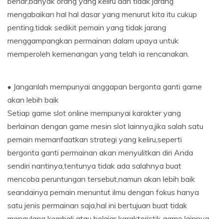
benar,banyak orang yang keliru dan tidak jarang
mengabaikan hal hal dasar yang menurut kita itu cukup
penting.tidak sedikit pemain yang tidak jarang
menggampangkan permainan dalam upaya untuk
memperoleh kemenangan yang telah ia rencanakan.
• Janganlah mempunyai anggapan bergonta ganti game
akan lebih baik
Setiap game slot online mempunyai karakter yang
berlainan dengan game mesin slot lainnya,jika salah satu
pemain memanfaatkan strategi yang keliru,seperti
bergonta ganti permainan akan menyulitkan diri Anda
sendiri nantinya,tentunya tidak ada salahnya buat
mencoba peruntungan tersebut,namun akan lebih baik
seandainya pemain menuntut ilmu dengan fokus hanya
satu jenis permainan saja,hal ini bertujuan buat tidak
mengulang kembali atau belajar karakteristik game lainnya.