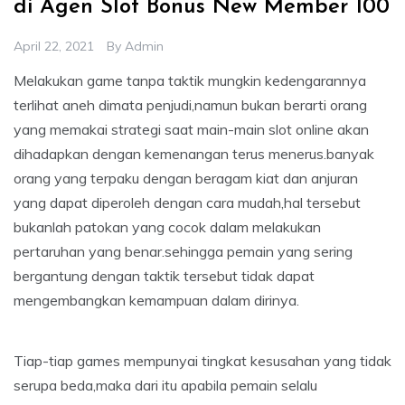
di Agen Slot Bonus New Member 100
April 22, 2021
By
Admin
Melakukan game tanpa taktik mungkin kedengarannya
terlihat aneh dimata penjudi,namun bukan berarti orang
yang memakai strategi saat main-main slot online akan
dihadapkan dengan kemenangan terus menerus.banyak
orang yang terpaku dengan beragam kiat dan anjuran
yang dapat diperoleh dengan cara mudah,hal tersebut
bukanlah patokan yang cocok dalam melakukan
pertaruhan yang benar.sehingga pemain yang sering
bergantung dengan taktik tersebut tidak dapat
mengembangkan kemampuan dalam dirinya.
Tiap-tiap games mempunyai tingkat kesusahan yang tidak
serupa beda,maka dari itu apabila pemain selalu