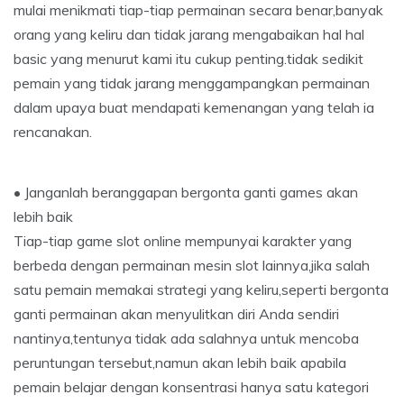
mulai menikmati tiap-tiap permainan secara benar,banyak
orang yang keliru dan tidak jarang mengabaikan hal hal
basic yang menurut kami itu cukup penting.tidak sedikit
pemain yang tidak jarang menggampangkan permainan
dalam upaya buat mendapati kemenangan yang telah ia
rencanakan.
• Janganlah beranggapan bergonta ganti games akan
lebih baik
Tiap-tiap game slot online mempunyai karakter yang
berbeda dengan permainan mesin slot lainnya,jika salah
satu pemain memakai strategi yang keliru,seperti bergonta
ganti permainan akan menyulitkan diri Anda sendiri
nantinya,tentunya tidak ada salahnya untuk mencoba
peruntungan tersebut,namun akan lebih baik apabila
pemain belajar dengan konsentrasi hanya satu kategori