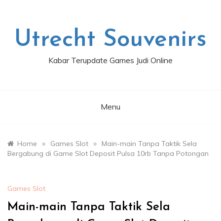
Skip
to
content
Utrecht Souvenirs
Kabar Terupdate Games Judi Online
Menu
»
»
Home
Games Slot
Main-main Tanpa Taktik Sela
Bergabung di Game Slot Deposit Pulsa 10rb Tanpa Potongan
Games Slot
Main-main Tanpa Taktik Sela