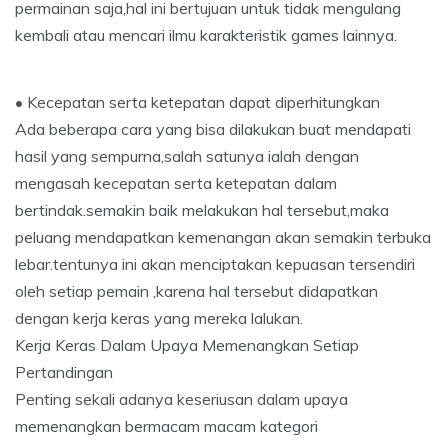
permainan saja,hal ini bertujuan untuk tidak mengulang
kembali atau mencari ilmu karakteristik games lainnya.
• Kecepatan serta ketepatan dapat diperhitungkan
Ada beberapa cara yang bisa dilakukan buat mendapati
hasil yang sempurna,salah satunya ialah dengan
mengasah kecepatan serta ketepatan dalam
bertindak.semakin baik melakukan hal tersebut,maka
peluang mendapatkan kemenangan akan semakin terbuka
lebar.tentunya ini akan menciptakan kepuasan tersendiri
oleh setiap pemain ,karena hal tersebut didapatkan
dengan kerja keras yang mereka lalukan.
Kerja Keras Dalam Upaya Memenangkan Setiap
Pertandingan
Penting sekali adanya keseriusan dalam upaya
memenangkan bermacam macam kategori