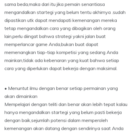
sama beda,maka dari itu jika pemain senantiasa
mengandalkan startegi yang belum tentu akhirnya .sudah
dipastikan utk dapat mendapati kemenangan mereka
tetap mengandalkan cara yang dibagikan oleh orang
lain,perlu diingat bahwa strategi yakni jalan buat
memperlancar game Anda,bukan buat dapat
memenangkan tiap-tiap kompetisi yang sedang Anda
mainkan,tidak ada kebenaran yang kuat bahwa setiap
cara yang diperlukan dapat bekerja dengan maksimal.
• Menuntut ilmu dengan benar setiap permainan yang
akan dimainkan
Mempelajari dengan teliti dan benar akan lebih tepat kalau
hanya mengandalkan startegi yang belum pasti bekerja
dengan baik,sejumlah potensi dalam memperoleh
kemenangan akan datang dengan sendirinya saat Anda