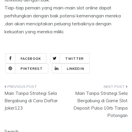
Tiap-tiap pemain yang main-main slot online dapat
perhitungkan dengan baik potensi kemenangan mereka
,dan akan menciptakan peluang terbaiknya dengan
kekuatan yang mereka miliki.
FACEBOOK
TWITTER
PINTEREST
LINKEDIN
Post
Main Tanpa Strategi Sela
Main Tanpa Strategi Sela
navigation
Bergabung di Cara Daftar
Bergabung di Game Slot
Joker123
Deposit Pulsa 10rb Tanpa
Potongan
Search