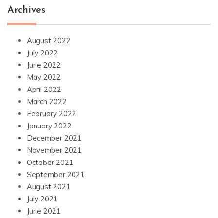
Archives
August 2022
July 2022
June 2022
May 2022
April 2022
March 2022
February 2022
January 2022
December 2021
November 2021
October 2021
September 2021
August 2021
July 2021
June 2021