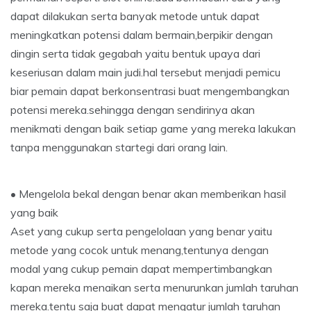
dapat dilakukan serta banyak metode untuk dapat
meningkatkan potensi dalam bermain,berpikir dengan
dingin serta tidak gegabah yaitu bentuk upaya dari
keseriusan dalam main judi.hal tersebut menjadi pemicu
biar pemain dapat berkonsentrasi buat mengembangkan
potensi mereka.sehingga dengan sendirinya akan
menikmati dengan baik setiap game yang mereka lakukan
tanpa menggunakan startegi dari orang lain.
• Mengelola bekal dengan benar akan memberikan hasil
yang baik
Aset yang cukup serta pengelolaan yang benar yaitu
metode yang cocok untuk menang,tentunya dengan
modal yang cukup pemain dapat mempertimbangkan
kapan mereka menaikan serta menurunkan jumlah taruhan
mereka.tentu saja buat dapat mengatur jumlah taruhan