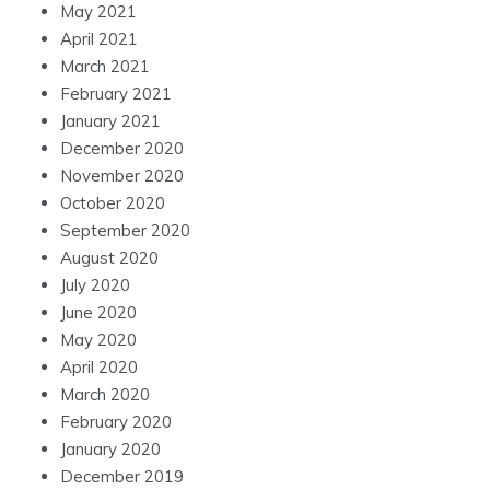
May 2021
April 2021
March 2021
February 2021
January 2021
December 2020
November 2020
October 2020
September 2020
August 2020
July 2020
June 2020
May 2020
April 2020
March 2020
February 2020
January 2020
December 2019