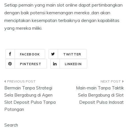
Setiap pemain yang main slot online dapat pertimbangkan
dengan baik potensi kemenangan mereka ,dan akan
menciptakan kesempatan terbaiknya dengan kapabilitas
yang mereka miliki.
FACEBOOK
TWITTER
PINTEREST
LINKEDIN
Post
Bermain Tanpa Strategi
Main-main Tanpa Taktik
navigation
Sela Bergabung di Agen
Sela Bergabung di Slot
Slot Deposit Pulsa Tanpa
Deposit Pulsa Indosat
Potongan
Search