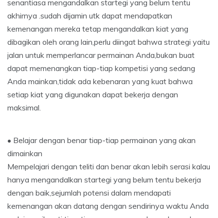
senantiasa mengandalkan startegi yang belum tentu
akhirnya .sudah dijamin utk dapat mendapatkan
kemenangan mereka tetap mengandalkan kiat yang
dibagikan oleh orang lain,perlu diingat bahwa strategi yaitu
jalan untuk memperlancar permainan Anda,bukan buat
dapat memenangkan tiap-tiap kompetisi yang sedang
Anda mainkan,tidak ada kebenaran yang kuat bahwa
setiap kiat yang digunakan dapat bekerja dengan
maksimal.
• Belajar dengan benar tiap-tiap permainan yang akan
dimainkan
Mempelajari dengan teliti dan benar akan lebih serasi kalau
hanya mengandalkan startegi yang belum tentu bekerja
dengan baik,sejumlah potensi dalam mendapati
kemenangan akan datang dengan sendirinya waktu Anda