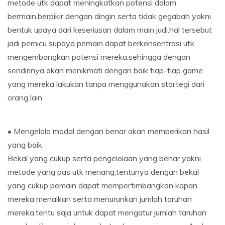
metode utk dapat meningkatkan potensi dalam
bermain,berpikir dengan dingin serta tidak gegabah yakni
bentuk upaya dari keseriusan dalam main judi.hal tersebut
jadi pemicu supaya pemain dapat berkonsentrasi utk
mengembangkan potensi mereka.sehingga dengan
sendirinya akan menikmati dengan baik tiap-tiap game
yang mereka lakukan tanpa menggunakan startegi dari
orang lain.
• Mengelola modal dengan benar akan memberikan hasil
yang baik
Bekal yang cukup serta pengelolaan yang benar yakni
metode yang pas utk menang,tentunya dengan bekal
yang cukup pemain dapat mempertimbangkan kapan
mereka menaikan serta menurunkan jumlah taruhan
mereka.tentu saja untuk dapat mengatur jumlah taruhan