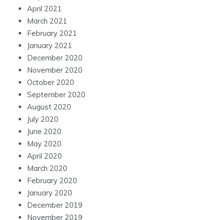
April 2021
March 2021
February 2021
January 2021
December 2020
November 2020
October 2020
September 2020
August 2020
July 2020
June 2020
May 2020
April 2020
March 2020
February 2020
January 2020
December 2019
November 2019