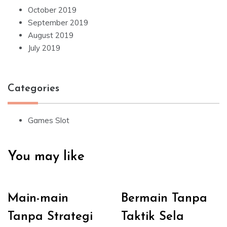
October 2019
September 2019
August 2019
July 2019
Categories
Games Slot
You may like
Main-main
Bermain Tanpa
Tanpa Strategi
Taktik Sela